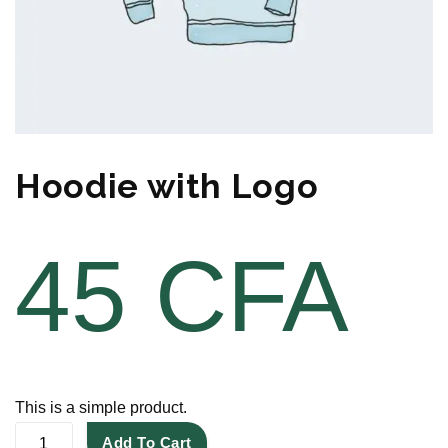
Hoodie with Logo
45
CFA
This is a simple product.
H
Add To Cart