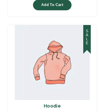
Add To Cart
S
A
L
E
Hoodie