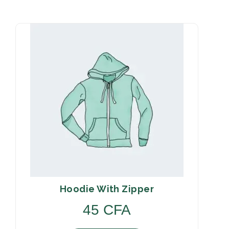
n
t
i
t
y
Hoodie With Zipper
45
CFA