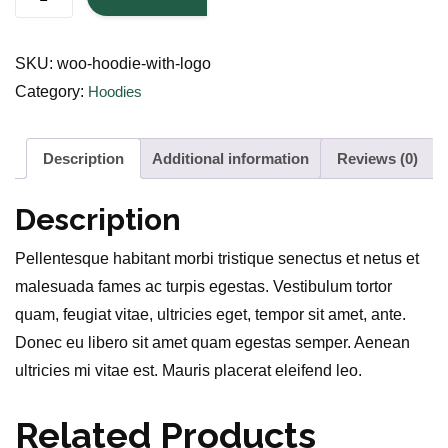
o
o
SKU:
woo-hoodie-with-logo
d
Category:
Hoodies
i
e
w
Description
Additional information
Reviews (0)
i
Description
t
h
Pellentesque habitant morbi tristique senectus et netus et
L
malesuada fames ac turpis egestas. Vestibulum tortor
o
quam, feugiat vitae, ultricies eget, tempor sit amet, ante.
g
Donec eu libero sit amet quam egestas semper. Aenean
o
ultricies mi vitae est. Mauris placerat eleifend leo.
q
u
Related Products
a