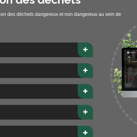
tion des déchets dangereux et non dangereux au sein de