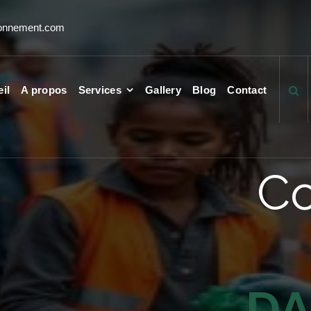
ronnement.com
il
A propos
Services
Gallery
Blog
Contact
Co
D