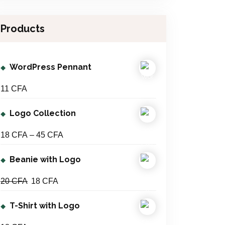
h
F
.
4
A
Products
5
.
C
WordPress Pennant
F
A
11
CFA
Logo Collection
P
18
CFA
–
45
CFA
r
Beanie with Logo
i
c
O
C
20
CFA
18
CFA
e
r
u
r
T-Shirt with Logo
i
r
a
g
r