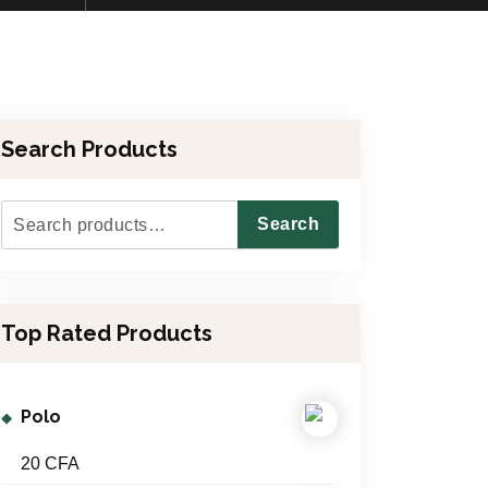
Search Products
S
Search
e
a
r
Top Rated Products
c
h
f
Polo
o
r
20
CFA