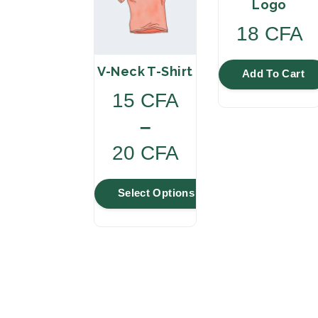
Logo
18
CFA
V-Neck T-Shirt
Add To Cart
15
CFA
–
20
CFA
P
Select Options
r
T
i
h
c
i
s
e
p
r
r