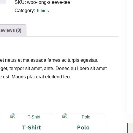
SKU:
woo-long-sleeve-tee
g
Category:
Tshirts
S
l
e
eviews (0)
e
v
e
 et netus et malesuada fames ac turpis egestas.
T
 eget, tempor sit amet, ante. Donec eu libero sit amet
e
est. Mauris placerat eleifend leo.
e
q
u
a
n
t
T-Shirt
Polo
i