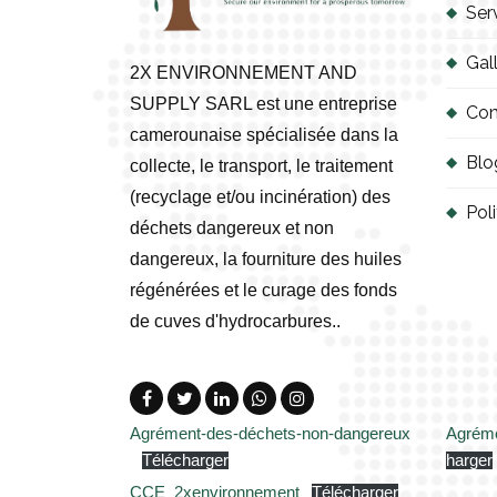
Ser
o
n
Gal
2X ENVIRONNEMENT AND
s
SUPPLY SARL est une entreprise
Con
m
camerounaise spécialisée dans la
a
Blo
collecte, le transport, le traitement
y
(recyclage et/ou incinération) des
Poli
b
déchets dangereux et non
e
dangereux, la fourniture des huiles
c
régénérées et le curage des fonds
h
de cuves d'hydrocarbures..
o
s
e
n
Agrément-des-déchets-non-dangereux
Agréme
Télécharger
harger
o
CCE_2xenvironnement
Télécharger
n