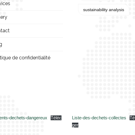
vices
sustainability analysis
lery
tact
g
tique de confidentialité
nts-dechets-dangereux
Téléc
Liste-des-dechets-collectes
Té
ger