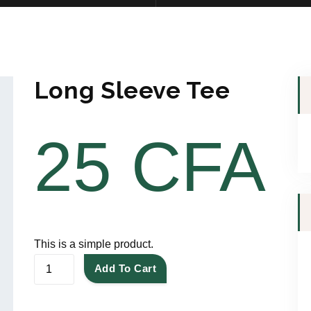
Long Sleeve Tee
25
CFA
This is a simple product.
L
Add To Cart
o
n