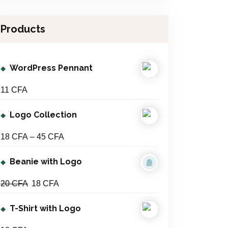
h
F
.
4
A
Products
5
.
C
WordPress Pennant
F
A
11
CFA
Logo Collection
P
18
CFA
–
45
CFA
r
Beanie with Logo
i
c
O
C
20
CFA
18
CFA
e
r
u
r
T-Shirt with Logo
i
r
a
g
r