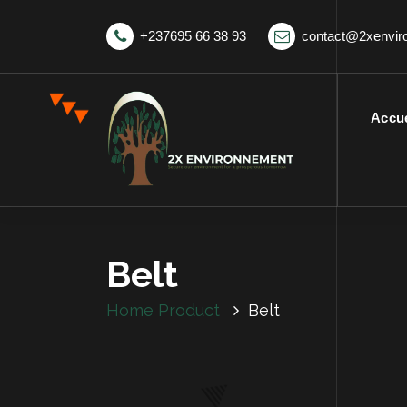
+237695 66 38 93
contact@2xenvi
Accue
Belt
Home
Product
Belt