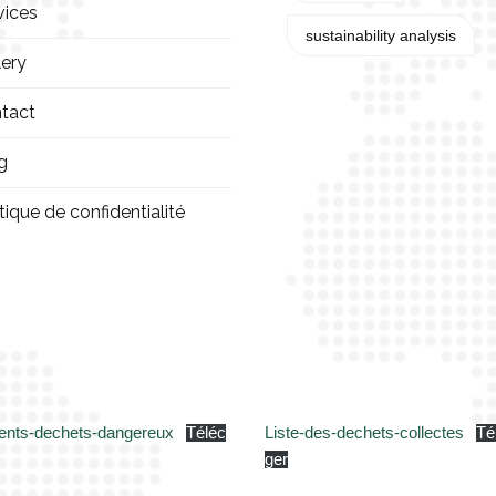
vices
sustainability analysis
lery
tact
g
tique de confidentialité
nts-dechets-dangereux
Téléc
Liste-des-dechets-collectes
Té
ger