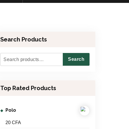
Search Products
S
Search
e
a
r
Top Rated Products
c
h
f
Polo
o
r
20
CFA