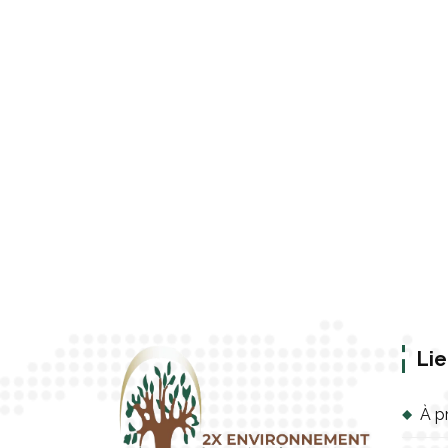
Lie
À p