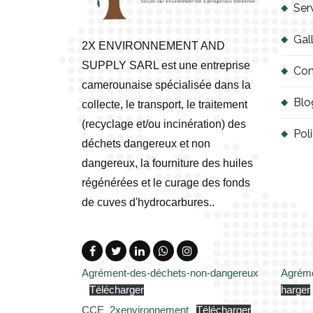
Ser
Gal
2X ENVIRONNEMENT AND
SUPPLY SARL est une entreprise
Con
camerounaise spécialisée dans la
Blo
collecte, le transport, le traitement
(recyclage et/ou incinération) des
Poli
déchets dangereux et non
dangereux, la fourniture des huiles
régénérées et le curage des fonds
de cuves d'hydrocarbures..
Agrément-des-déchets-non-dangereux
Agréme
Télécharger
harger
CCE_2xenvironnement
Télécharger